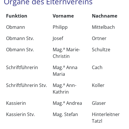
Organe des Elternvereins
Funktion
Vorname
Nachname
Obmann
Philipp
Mittelbach
Obmann Stv.
Josef
Ortner
a
Obmann Stv.
Mag.
Marie-
Schultze
Christin
a
Schriftführerin
Mag.
Anna
Cach
Maria
a
Schriftführerin Stv.
Mag.
Ann-
Koller
Kathrin
a
Kassierin
Mag.
Andrea
Glaser
Kassierin Stv.
Mag. Stefan
Hinterleitner
Tatzl